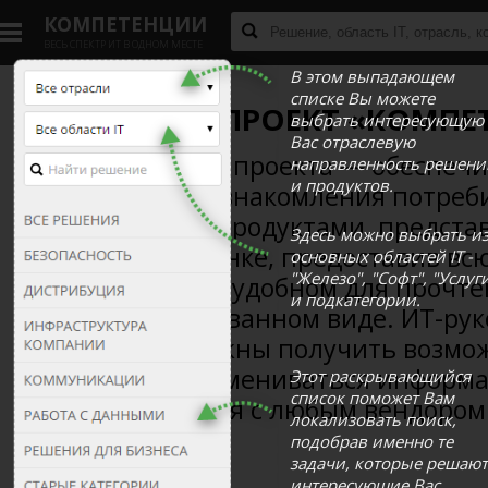
КОМПЕТЕНЦИИ
ВЕСЬ СПЕКТР ИТ В ОДНОМ МЕСТЕ
В этом выпадающем
списке Вы можете
ЧТО ТАКОЕ ПРОЕКТ «КОМПЕ
выбрать интересующую
Вас отраслевую
Основная цель проекта — обеспечи
направленность решени
и продуктов.
комфортного ознакомления потреби
решениями и продуктами, предста
Здесь можно выбрать и
российском рынке, предоставив вс
основных областей IT -
"Железо", "Софт", "Услуг
информацию в удобном для прочте
и подкатегории.
систематизированном виде. ИТ-рук
компаний должны получить возмож
оперативно обмениваться информа
Этот раскрывающийся
список поможет Вам
взаимодействия с любым вендором
локализовать поиск,
подобрав именно те
Подробнее...
задачи, которые решают
интересующие Вас